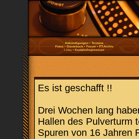
Ankündigungen
•
Termine
Fotos
•
Gästebuch
•
Forum
•
PT-Archiv
Links •
Kontakt/Impressum