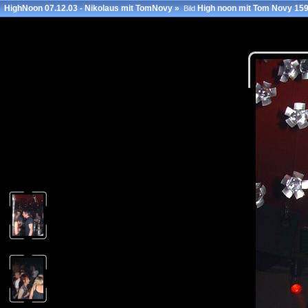
HighNoon 07.12.03 - Nikolaus mit TomNovy
»
High noon mit Tom Novy 15
Bild