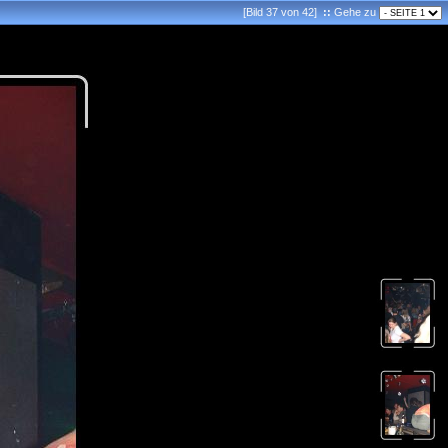
[Bild 37 von 42]
::
Gehe zu