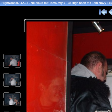
HighNoon 07.12.03 - Nikolaus mit TomNovy
»
High noon mit Tom Novy 14
Bild