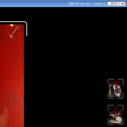
[Bild 26 von 42]
::
Gehe zu