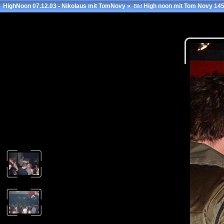
HighNoon 07.12.03 - Nikolaus mit TomNovy
»
High noon mit Tom Novy 14
Bild