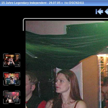
15 Jahre Legendary Independent - 29.07.05
»
DSCN2411
Bild