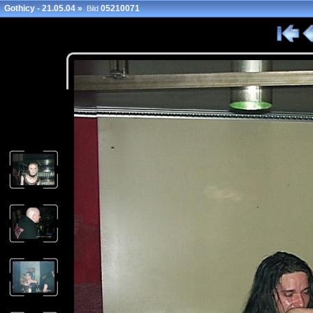
Gothicy - 21.05.04
»
05210071
Bild